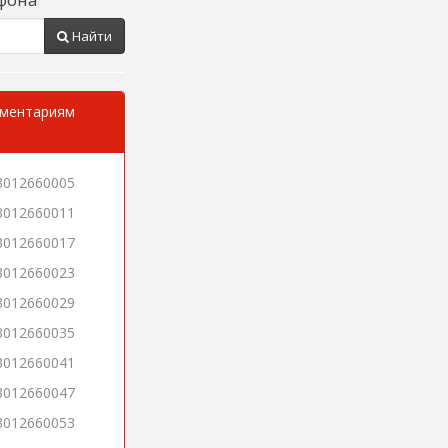
Найти
мментариям
3012660005
3012660011
3012660017
3012660023
3012660029
3012660035
3012660041
3012660047
3012660053