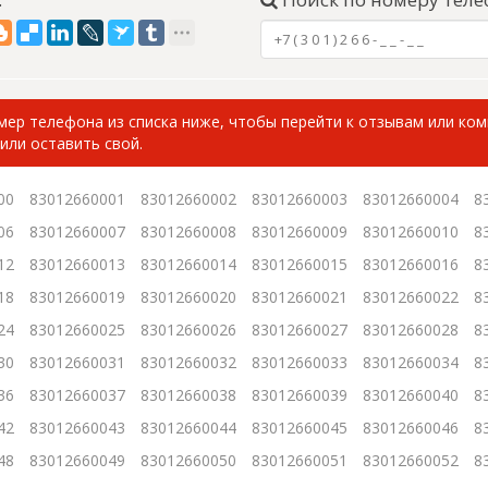
ер телефона из списка ниже, чтобы перейти к отзывам или ко
или оставить свой.
00
83012660001
83012660002
83012660003
83012660004
8
06
83012660007
83012660008
83012660009
83012660010
8
12
83012660013
83012660014
83012660015
83012660016
8
18
83012660019
83012660020
83012660021
83012660022
8
24
83012660025
83012660026
83012660027
83012660028
8
30
83012660031
83012660032
83012660033
83012660034
8
36
83012660037
83012660038
83012660039
83012660040
8
42
83012660043
83012660044
83012660045
83012660046
8
48
83012660049
83012660050
83012660051
83012660052
8