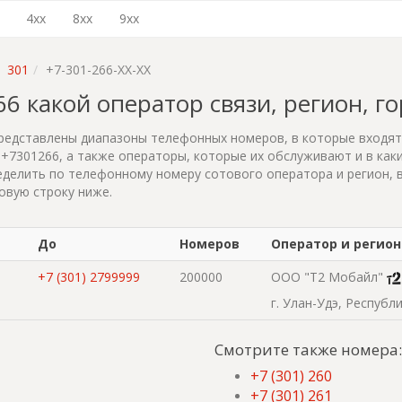
4xx
8xx
9xx
301
+7-301-266-XX-XX
266 какой оператор связи, регион, г
редставлены диапазоны телефонных номеров, в которые входя
+7301266, а также операторы, которые их обслуживают и в каки
делить по телефонному номеру сотового оператора и регион, 
овую строку ниже.
До
Номеров
Оператор и регион
+7 (301) 2799999
200000
ООО "Т2 Мобайл"
г. Улан-Удэ, Республ
Смотрите также номера:
+7 (301) 260
+7 (301) 261