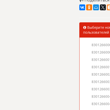
Выберите ном
пользователей 
830126600
830126600
830126600
830126600
830126600
830126600
830126600
830126600
830126600