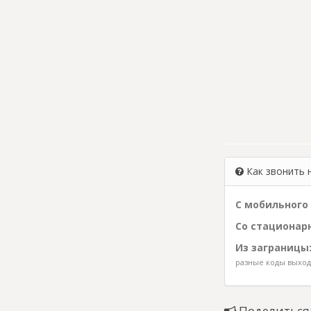
Как звонить 
С мобильного 
Со стационарн
Из заграницы
разные коды выхода
Поделиться