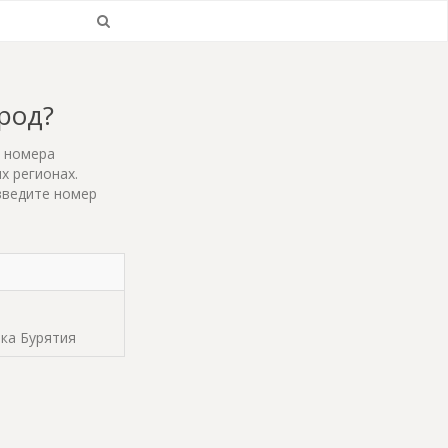
ород?
т номера
х регионах.
введите номер
ика Бурятия