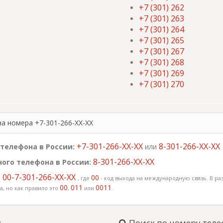
+7 (301) 262
+7 (301) 263
+7 (301) 264
+7 (301) 265
+7 (301) 267
+7 (301) 268
+7 (301) 269
+7 (301) 270
на номера +7-301-266-XX-XX
+7-301-266-XX-XX
8-301-266-XX-XX
телефона в России:
или
8-301-266-XX-XX
ого телефона в России:
00-7-301-266-XX-XX
:
00
, где
- код выхода на международную связь. В раз
00
011
0011
, но как правило это
,
или
.
:
Поиск по номеру теле