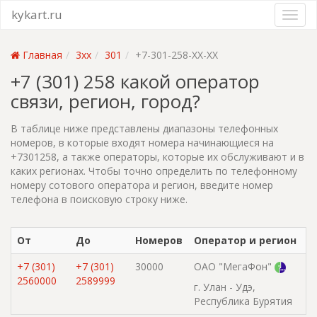
kykart.ru
Главная
3xx
301
+7-301-258-XX-XX
+7 (301) 258 какой оператор
связи, регион, город?
В таблице ниже представлены диапазоны телефонных
номеров, в которые входят номера начинающиеся на
+7301258, а также операторы, которые их обслуживают и в
каких регионах. Чтобы точно определить по телефонному
номеру сотового оператора и регион, введите номер
телефона в поисковую строку ниже.
От
До
Номеров
Оператор и регион
+7 (301)
+7 (301)
30000
ОАО "МегаФон"
2560000
2589999
г. Улан - Удэ,
Республика Бурятия