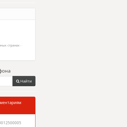
ных странах -
фона
Найти
мментариям
3012500005