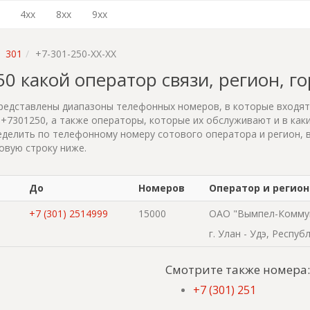
4xx
8xx
9xx
301
+7-301-250-XX-XX
250 какой оператор связи, регион, г
редставлены диапазоны телефонных номеров, в которые входя
+7301250, а также операторы, которые их обслуживают и в каки
делить по телефонному номеру сотового оператора и регион, 
овую строку ниже.
До
Номеров
Оператор и регион
+7 (301) 2514999
15000
ОАО "Вымпел-Комму
г. Улан - Удэ, Респу
Смотрите также номера:
+7 (301) 251