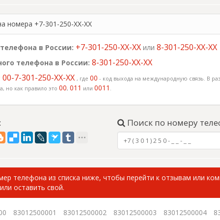
на номера +7-301-250-XX-XX
+7-301-250-XX-XX
8-301-250-XX-XX
телефона в России:
или
8-301-250-XX-XX
ого телефона в России:
00-7-301-250-XX-XX
:
00
, где
- код выхода на международную связь. В раз
00
011
0011
, но как правило это
,
или
.
:
Поиск по номеру теле
ер телефона из списка ниже, чтобы перейти к отзывам или ко
или оставить свой.
00
83012500001
83012500002
83012500003
83012500004
8