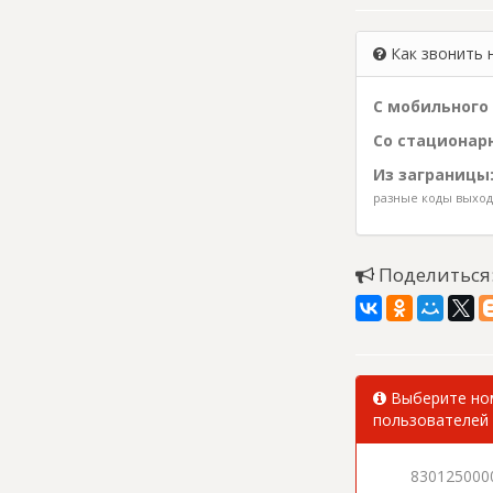
Как звонить 
С мобильного 
Со стационарн
Из заграницы
разные коды выхода
Поделиться
Выберите ном
пользователей 
830125000