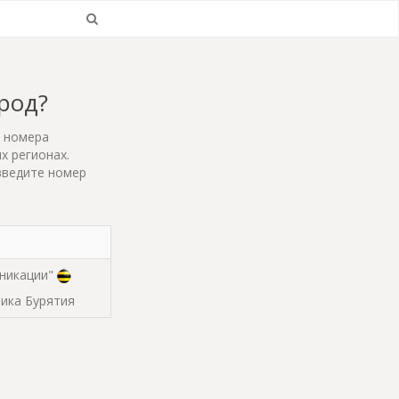
ород?
т номера
х регионах.
введите номер
никации"
блика Бурятия