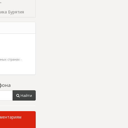
"
блика Бурятия
ных странах -
фона
Найти
мментариям