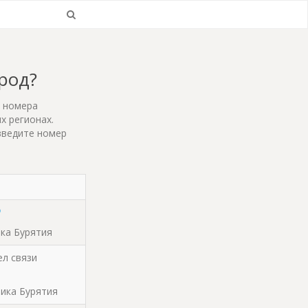
ород?
т номера
х регионах.
введите номер
ика Бурятия
ел связи
блика Бурятия