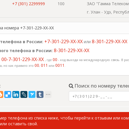
+7 (301) 2299999
100
ЗАО "Гамма Телеком
г. Улан - Удэ, Респу
на номера +7-301-229-XX-XX
+7-301-229-XX-XX
8-301-229-XX-XX
телефона в России:
или
8-301-229-XX-XX
ого телефона в России:
00-7-301-229-XX-XX
:
00
, где
- код выхода на международную связь. В раз
00
011
0011
, но как правило это
,
или
.
:
Поиск по номеру теле
ер телефона из списка ниже, чтобы перейти к отзывам или ко
или оставить свой.