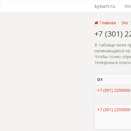
kykart.ru
3xx
Главная
3xx
+7 (301) 
В таблице ниже п
начинающиеся на 
Чтобы точно опре
телефона в поиск
От
+7 (301) 2290000
+7 (301) 2293000