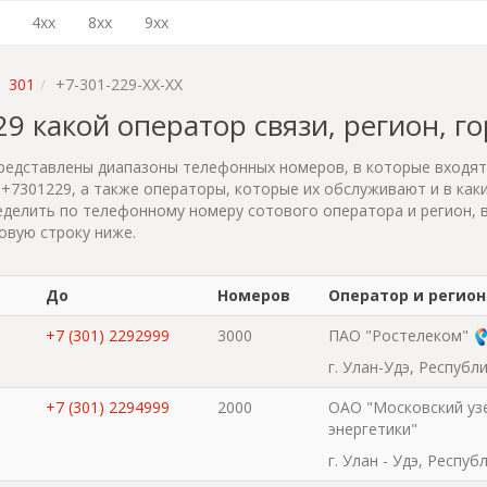
4xx
8xx
9xx
301
+7-301-229-XX-XX
229 какой оператор связи, регион, г
редставлены диапазоны телефонных номеров, в которые входя
+7301229, а также операторы, которые их обслуживают и в каки
делить по телефонному номеру сотового оператора и регион, 
овую строку ниже.
До
Номеров
Оператор и регион
+7 (301) 2292999
3000
ПАО "Ростелеком"
г. Улан-Удэ, Республ
+7 (301) 2294999
2000
ОАО "Московский уз
энергетики"
г. Улан - Удэ, Респу