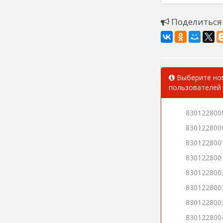
Поделиться
Выберите ном
пользователей 
830122800
830122800
830122800
830122800
830122800
830122800
830122800
830122800