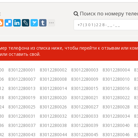
:
Поиск по номеру теле
ер телефона из списка ниже, чтобы перейти к отзывам или ко
или оставить свой.
00
83012280001
83012280002
83012280003
83012280004
8
06
83012280007
83012280008
83012280009
83012280010
8
12
83012280013
83012280014
83012280015
83012280016
8
18
83012280019
83012280020
83012280021
83012280022
8
24
83012280025
83012280026
83012280027
83012280028
8
30
83012280031
83012280032
83012280033
83012280034
8
36
83012280037
83012280038
83012280039
83012280040
8
42
83012280043
83012280044
83012280045
83012280046
8