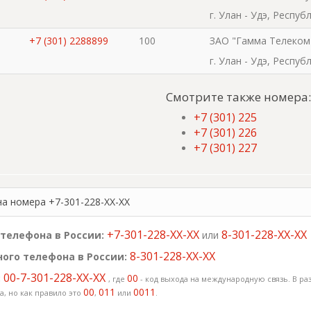
г. Улан - Удэ, Респу
+7 (301) 2288899
100
ЗАО "Гамма Телеком
г. Улан - Удэ, Респу
Смотрите также номера:
+7 (301) 225
+7 (301) 226
+7 (301) 227
на номера +7-301-228-XX-XX
+7-301-228-XX-XX
8-301-228-XX-XX
телефона в России:
или
8-301-228-XX-XX
ого телефона в России:
00-7-301-228-XX-XX
:
00
, где
- код выхода на международную связь. В раз
00
011
0011
, но как правило это
,
или
.