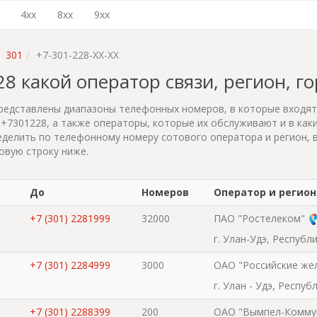
4xx
8xx
9xx
301
+7-301-228-XX-XX
228 какой оператор связи, регион, г
редставлены диапазоны телефонных номеров, в которые входя
+7301228, а также операторы, которые их обслуживают и в каки
делить по телефонному номеру сотового оператора и регион, 
овую строку ниже.
До
Номеров
Оператор и регион
+7 (301) 2281999
32000
ПАО "Ростелеком"
г. Улан-Удэ, Республ
+7 (301) 2284999
3000
ОАО "Российские же
г. Улан - Удэ, Респу
+7 (301) 2288399
200
ОАО "Вымпел-Комму