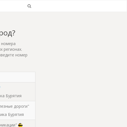
ород?
т номера
х регионах.
введите номер
ика Бурятия
лезные дороги"
блика Бурятия
никации"