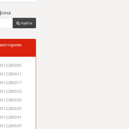
фона
Найти
мментариям
3012280005
3012280011
3012280017
3012280023
3012280029
3012280035
3012280041
3012280047