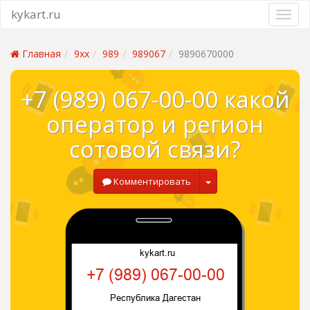
kykart.ru
Главная
9xx
989
989067
9890670000
+7 (989) 067-00-00 какой
оператор и регион
сотовой связи?
Комментировать