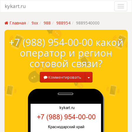
kykart.ru
Главная
9xx
988
988954
9889540000
+7 (988) 954-00-00 какой
оператор и регион
сотовой связи?
Комментировать