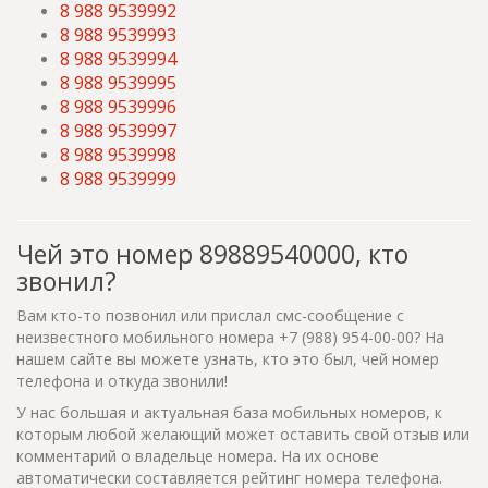
8 988 9539992
8 988 9539993
8 988 9539994
8 988 9539995
8 988 9539996
8 988 9539997
8 988 9539998
8 988 9539999
Чей это номер 89889540000, кто
звонил?
Вам кто-то позвонил или прислал смс-сообщение с
неизвестного мобильного номера +7 (988) 954-00-00? На
нашем сайте вы можете узнать, кто это был, чей номер
телефона и откуда звонили!
У нас большая и актуальная база мобильных номеров, к
которым любой желающий может оставить свой отзыв или
комментарий о владельце номера. На их основе
автоматически составляется рейтинг номера телефона.