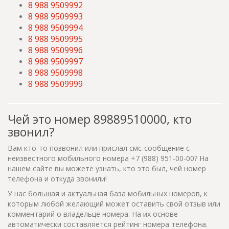
8 988 9509992
8 988 9509993
8 988 9509994
8 988 9509995
8 988 9509996
8 988 9509997
8 988 9509998
8 988 9509999
Чей это номер 89889510000, кто
звонил?
Вам кто-то позвонил или прислал смс-сообщение с
неизвестного мобильного номера +7 (988) 951-00-00? На
нашем сайте вы можете узнать, кто это был, чей номер
телефона и откуда звонили!
У нас большая и актуальная база мобильных номеров, к
которым любой желающий может оставить свой отзыв или
комментарий о владельце номера. На их основе
автоматически составляется рейтинг номера телефона.