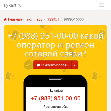
kykart.ru
Главная
9xx
988
988951
9889510000
+7 (988) 951-00-00 какой
оператор и регион
сотовой связи?
Комментировать