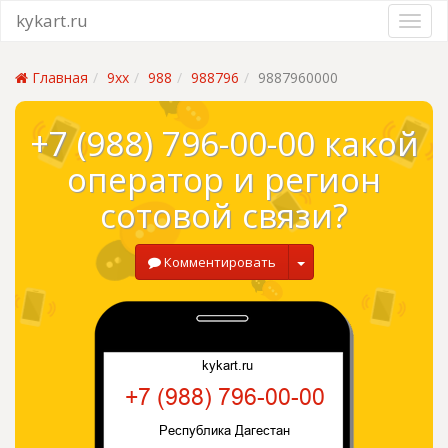
kykart.ru
Главная
9xx
988
988796
9887960000
+7 (988) 796-00-00 какой
оператор и регион
сотовой связи?
Комментировать