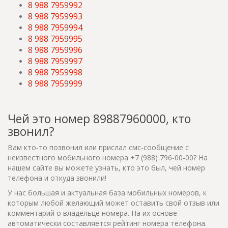
8 988 7959992
8 988 7959993
8 988 7959994
8 988 7959995
8 988 7959996
8 988 7959997
8 988 7959998
8 988 7959999
Чей это номер 89887960000, кто
звонил?
Вам кто-то позвонил или прислал смс-сообщение с
неизвестного мобильного номера +7 (988) 796-00-00? На
нашем сайте вы можете узнать, кто это был, чей номер
телефона и откуда звонили!
У нас большая и актуальная база мобильных номеров, к
которым любой желающий может оставить свой отзыв или
комментарий о владельце номера. На их основе
автоматически составляется рейтинг номера телефона.