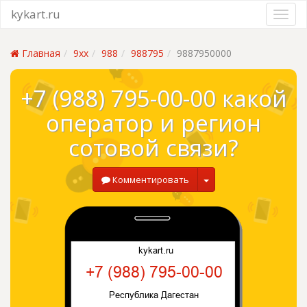
kykart.ru
Главная
9xx
988
988795
9887950000
+7 (988) 795-00-00 какой
оператор и регион
сотовой связи?
Комментировать