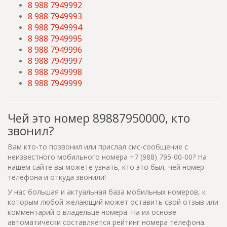
8 988 7949992
8 988 7949993
8 988 7949994
8 988 7949995
8 988 7949996
8 988 7949997
8 988 7949998
8 988 7949999
Чей это номер 89887950000, кто
звонил?
Вам кто-то позвонил или прислал смс-сообщение с
неизвестного мобильного номера +7 (988) 795-00-00? На
нашем сайте вы можете узнать, кто это был, чей номер
телефона и откуда звонили!
У нас большая и актуальная база мобильных номеров, к
которым любой желающий может оставить свой отзыв или
комментарий о владельце номера. На их основе
автоматически составляется рейтинг номера телефона.