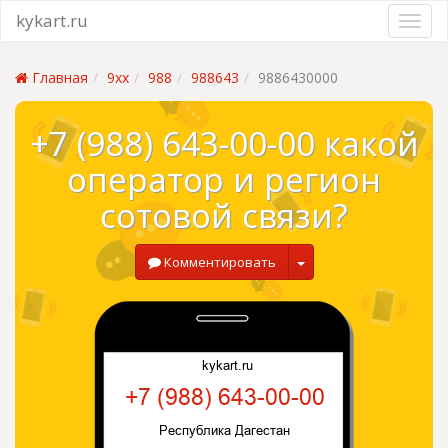
kykart.ru
Главная
9xx
988
988643
9886430000
+7 (988) 643-00-00 какой
оператор и регион
сотовой связи?
Комментировать