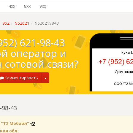
4xx
8xx
9xx
952
952621
9526219843
952) 621-98-43
ой оператор и
 сотовой связи?
Комментировать
-98-43
 "Т2 Мобайл"
кая обл.