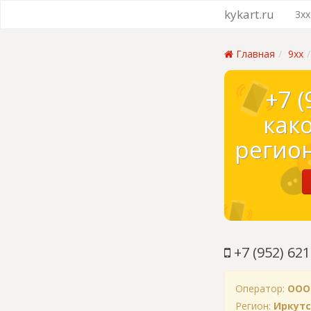
kykart.ru
3xx
Главная
9xx
+7 (
как
регион
+7 (952) 621
Оператор:
ООО
Регион:
Иркутс