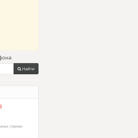
фона
Найти
3
зных странах -