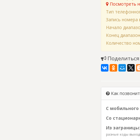
Посмотреть н
Тип телефонно
Запись номера 
Начало диапаз
Конец диапазо
Количество ном
Поделиться
Как позвонить
С мобильного 
Со стационарн
Из заграницы
разные коды выхода