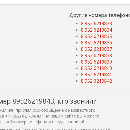
Другие номера телефоно
8 952 6219833
8 952 6219834
8 952 6219835
8 952 6219836
8 952 6219837
8 952 6219838
8 952 6219839
8 952 6219840
8 952 6219841
8 952 6219842
мер 89526219843, кто звонил?
нил или прислал смс-сообщение с неизвестного
а +7 (952) 621-98-43? На нашем сайте вы можете
ыл, чей номер телефона и откуда звонили!