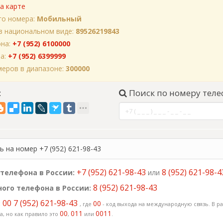
а карте
го номера:
Мобильный
в национальном виде:
89526219843
она:
+7 (952) 6100000
на:
+7 (952) 6399999
еров в диапазоне:
300000
:
Поиск по номеру теле
 на номер +7 (952) 621-98-43
+7 (952) 621-98-43
8 (952) 621-98-4
телефона в России:
или
8 (952) 621-98-43
ого телефона в России:
00 7 (952) 621-98-43
:
00
, где
- код выхода на международную связь. В ра
00
011
0011
, но как правило это
,
или
.