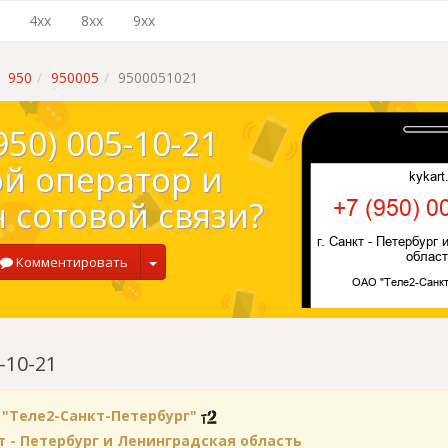
4xx
8xx
9xx
950
950005
9500051021
950) 005-10-21
ой оператор и
 сотовой связи?
Комментировать
-10-21
 "Теле2-Санкт-Петербург"
кт - Петербург и Ленинградская область