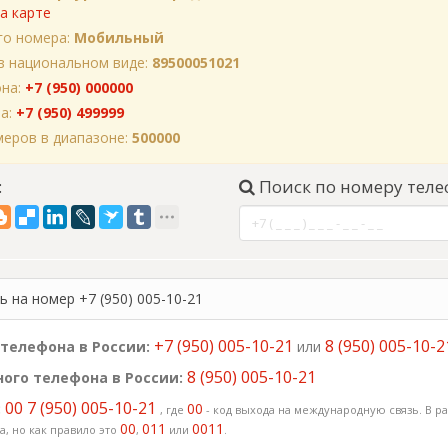
а карте
го номера:
Мобильный
в национальном виде:
89500051021
она:
+7 (950) 000000
на:
+7 (950) 499999
еров в диапазоне:
500000
:
Поиск по номеру теле
 на номер +7 (950) 005-10-21
+7 (950) 005-10-21
8 (950) 005-10-2
телефона в России:
или
8 (950) 005-10-21
ого телефона в России:
00 7 (950) 005-10-21
:
00
, где
- код выхода на международную связь. В ра
00
011
0011
, но как правило это
,
или
.