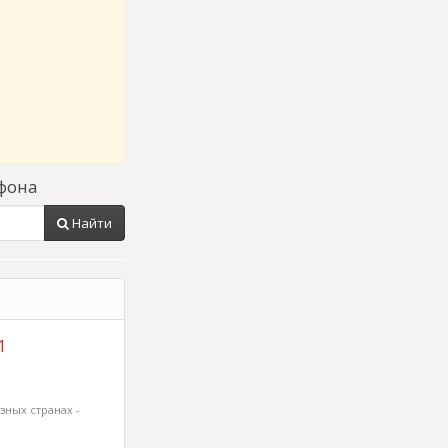
фона
Найти
1
зных странах -