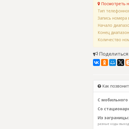
Посмотреть н
Тип телефонно
Запись номера 
Начало диапаз
Конец диапазо
Количество ном
Поделиться
Как позвонить
С мобильного 
Со стационарн
Из заграницы
разные коды выхода