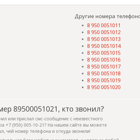
Другие номера телефоно
8 950 0051011
8 950 0051012
8 950 0051013
8 950 0051014
8 950 0051015
8 950 0051016
8 950 0051017
8 950 0051018
8 950 0051019
8 950 0051020
мер 89500051021, кто звонил?
нил или прислал смс-сообщение с неизвестного
а +7 (950) 005-10-21? На нашем сайте вы можете
ыл, чей номер телефона и откуда звонили!