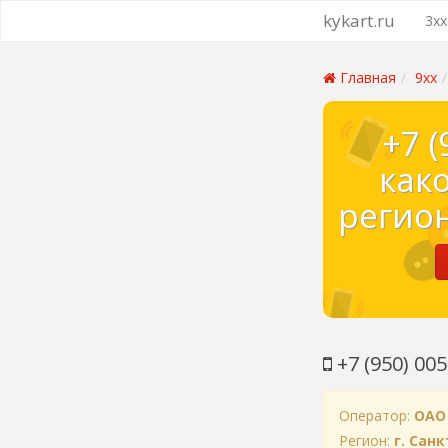
kykart.ru
3xx
Главная
9xx
+7 (
как
регион
+7 (950) 005
Оператор:
ОАО
Регион:
г. Сан