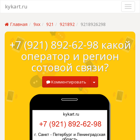
kykart.ru
Главная
9xx
921
921892
9218926298
+7 (921) 892-62-98 какой
оператор и регион
сотовой связи?
Комментировать