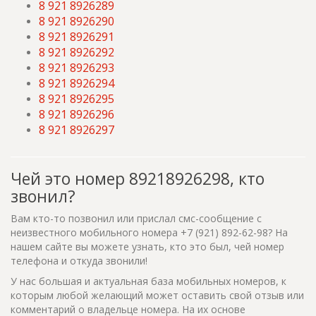
8 921 8926289
8 921 8926290
8 921 8926291
8 921 8926292
8 921 8926293
8 921 8926294
8 921 8926295
8 921 8926296
8 921 8926297
Чей это номер 89218926298, кто
звонил?
Вам кто-то позвонил или прислал смс-сообщение с
неизвестного мобильного номера +7 (921) 892-62-98? На
нашем сайте вы можете узнать, кто это был, чей номер
телефона и откуда звонили!
У нас большая и актуальная база мобильных номеров, к
которым любой желающий может оставить свой отзыв или
комментарий о владельце номера. На их основе