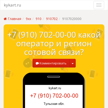
kykart.ru
Главная
9xx
910
910702
9107020000
+7 (910) 702-00-00 какой
оператор и регион
сотовой связи?
Комментировать