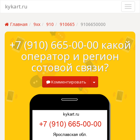
kykart.ru
Главная
9xx
910
910665
9106650000
+7 (910) 665-00-00 какой
оператор и регион
сотовой связи?
Комментировать