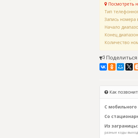
Посмотреть н
Тип телефонно
Запись номера 
Начало диапаз
Конец диапазо
Количество ном
Поделиться
Как позвонить
С мобильного 
Со стационарн
Из заграницы
разные коды выхода