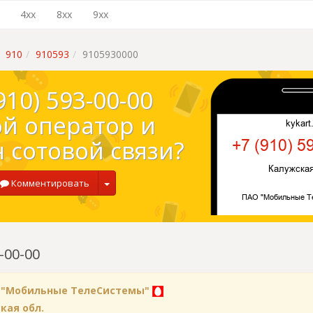
4xx
8xx
9xx
910
910593
9105930000
910) 593-00-00
ой оператор и
 сотовой связи?
Комментировать
-00-00
 "Мобильные ТелеСистемы"
кая обл.