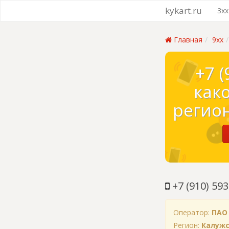
kykart.ru
3xx
Главная
9xx
+7 (
как
регион
+7 (910) 593
Оператор:
ПАО
Регион:
Калужс