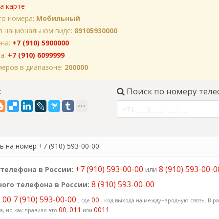
а карте
го номера:
Мобильный
в национальном виде:
89105930000
она:
+7 (910) 5900000
на:
+7 (910) 6099999
еров в диапазоне:
200000
:
Поиск по номеру теле
 на номер +7 (910) 593-00-00
+7 (910) 593-00-00
8 (910) 593-00-0
телефона в России:
или
8 (910) 593-00-00
ого телефона в России:
00 7 (910) 593-00-00
:
00
, где
- код выхода на международную связь. В ра
00
011
0011
, но как правило это
,
или
.