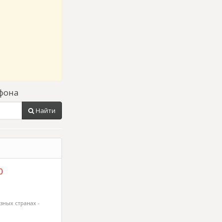
фона
Найти
0
зных странах -