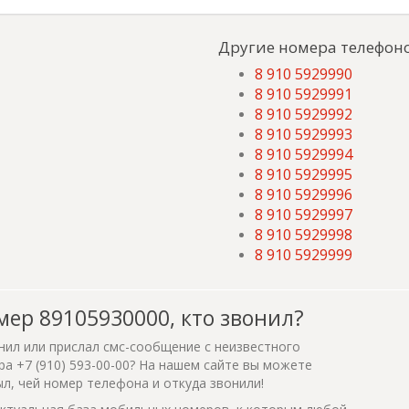
Другие номера телефоно
8 910 5929990
8 910 5929991
8 910 5929992
8 910 5929993
8 910 5929994
8 910 5929995
8 910 5929996
8 910 5929997
8 910 5929998
8 910 5929999
мер 89105930000, кто звонил?
нил или прислал смс-сообщение с неизвестного
а +7 (910) 593-00-00? На нашем сайте вы можете
ыл, чей номер телефона и откуда звонили!