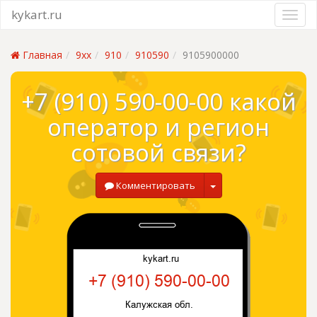
kykart.ru
Главная
9xx
910
910590
9105900000
+7 (910) 590-00-00 какой
оператор и регион
сотовой связи?
Комментировать