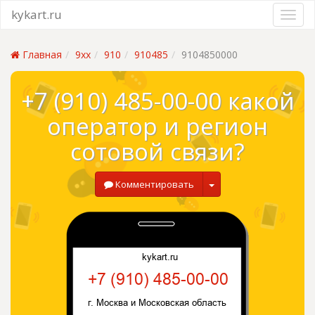
kykart.ru
Главная
9xx
910
910485
9104850000
+7 (910) 485-00-00 какой
оператор и регион
сотовой связи?
Комментировать