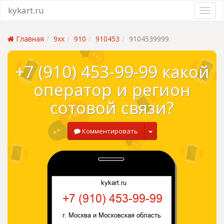
kykart.ru
Главная
9xx
910
910453
9104539999
+7 (910) 453-99-99 какой
оператор и регион
сотовой связи?
Комментировать