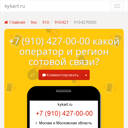
kykart.ru
Главная
9xx
910
910427
9104270000
+7 (910) 427-00-00 какой
оператор и регион
сотовой связи?
Комментировать