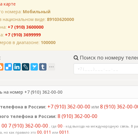
а карте
го номера:
Мобильный
в национальном виде:
89103620000
она:
+7 (910) 3600000
на:
+7 (910) 3699999
еров в диапазоне:
100000
:
Поиск по номеру теле
 на номер +7 (910) 362-00-00
+7 (910) 362-00-00
8 (910) 362-00-0
телефона в России:
или
8 (910) 362-00-00
ого телефона в России:
00 7 (910) 362-00-00
:
00
, где
- код выхода на международную связь. В ра
00
011
0011
, но как правило это
,
или
.