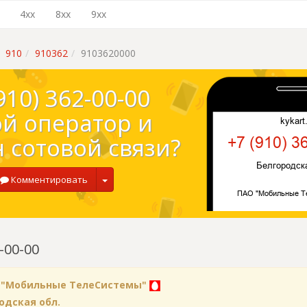
4xx
8xx
9xx
910
910362
9103620000
910) 362-00-00
ой оператор и
 сотовой связи?
Комментировать
-00-00
 "Мобильные ТелеСистемы"
одская обл.