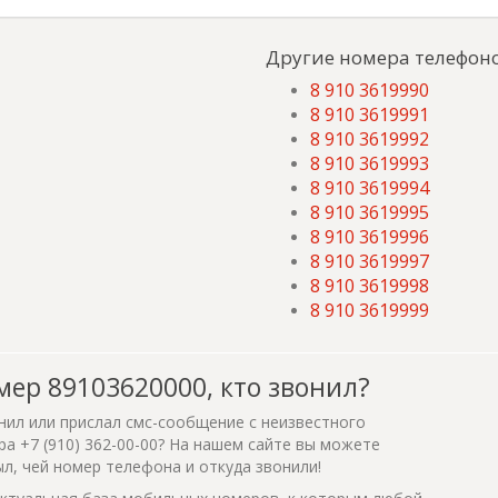
Другие номера телефоно
8 910 3619990
8 910 3619991
8 910 3619992
8 910 3619993
8 910 3619994
8 910 3619995
8 910 3619996
8 910 3619997
8 910 3619998
8 910 3619999
мер 89103620000, кто звонил?
нил или прислал смс-сообщение с неизвестного
а +7 (910) 362-00-00? На нашем сайте вы можете
ыл, чей номер телефона и откуда звонили!