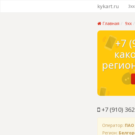
kykart.ru
3xx
Главная
9xx
+7 (
как
регион
+7 (910) 362
Оператор:
ПАО
Регион:
Белгор