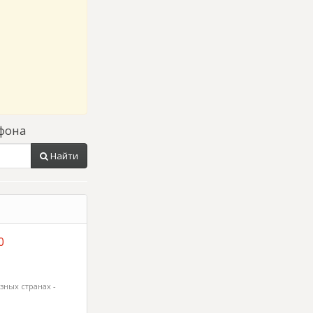
фона
Найти
0
зных странах -