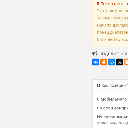
Посмотреть н
Тип телефонно
Запись номера 
Начало диапаз
Конец диапазо
Количество ном
Поделиться
Как позвонить
С мобильного 
Со стационарн
Из заграницы
разные коды выхода