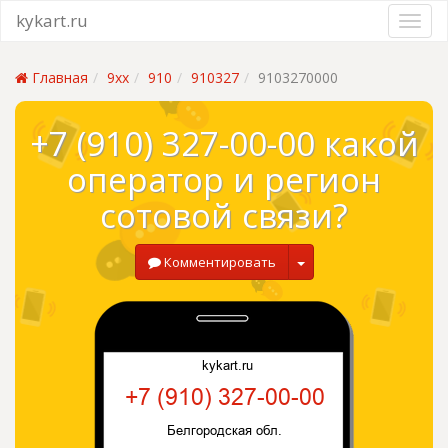
kykart.ru
Главная
9xx
910
910327
9103270000
+7 (910) 327-00-00 какой
оператор и регион
сотовой связи?
Комментировать