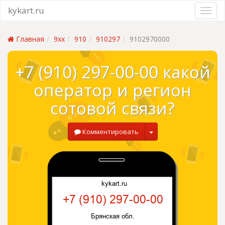
kykart.ru
Главная
9xx
910
910297
9102970000
+7 (910) 297-00-00 какой
оператор и регион
сотовой связи?
Комментировать