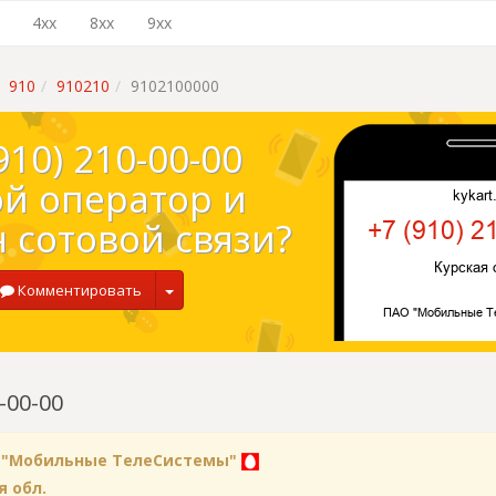
4xx
8xx
9xx
910
910210
9102100000
910) 210-00-00
ой оператор и
 сотовой связи?
Комментировать
-00-00
 "Мобильные ТелеСистемы"
я обл.