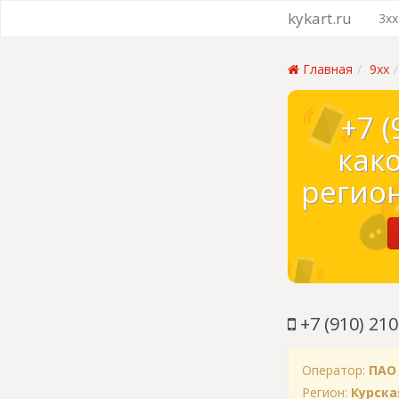
kykart.ru
3xx
Главная
9xx
+7 (
как
регион
+7 (910) 210
Оператор:
ПАО
Регион:
Курска