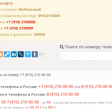
а карте
го номера:
Мобильный
в национальном виде:
89102100000
она:
+7 (910) 2100000
на:
+7 (910) 2199999
еров в диапазоне:
100000
:
Поиск по номеру теле
 на номер +7 (910) 210-00-00
+7 (910) 210-00-00
8 (910) 210-00-0
телефона в России:
или
8 (910) 210-00-00
ого телефона в России:
00 7 (910) 210-00-00
:
00
, где
- код выхода на международную связь. В ра
00
011
0011
, но как правило это
,
или
.