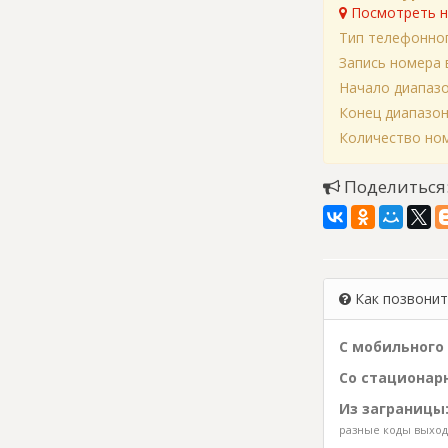
Посмотреть н
Тип телефонно
Запись номера 
Начало диапаз
Конец диапазо
Количество ном
Поделиться
Как позвонить
С мобильного 
Со стационарн
Из заграницы
разные коды выхода