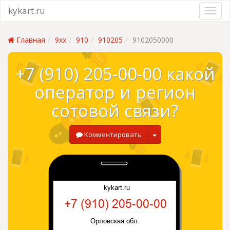
kykart.ru
Главная
9xx
910
910205
9102050000
+7 (910) 205-00-00 какой
оператор и регион
сотовой связи?
Комментировать