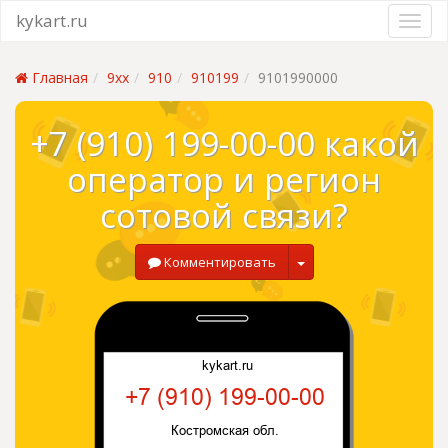
kykart.ru
Главная
9xx
910
910199
9101990000
+7 (910) 199-00-00 какой
оператор и регион
сотовой связи?
Комментировать