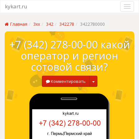
kykart.ru
Главная
3xx
342
342278
3422780000
+7 (342) 278-00-00 какой
оператор и регион
сотовой связи?
Комментировать