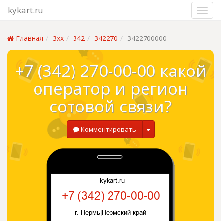
kykart.ru
Главная
3xx
342
342270
3422700000
+7 (342) 270-00-00 какой
оператор и регион
сотовой связи?
Комментировать