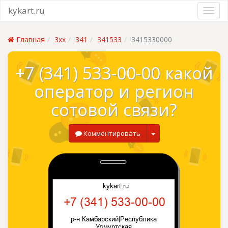
kykart.ru
Главная
3xx
341
341533
3415330000
+7 (341) 533-00-00 какой
оператор и регион
сотовой связи?
Комментировать