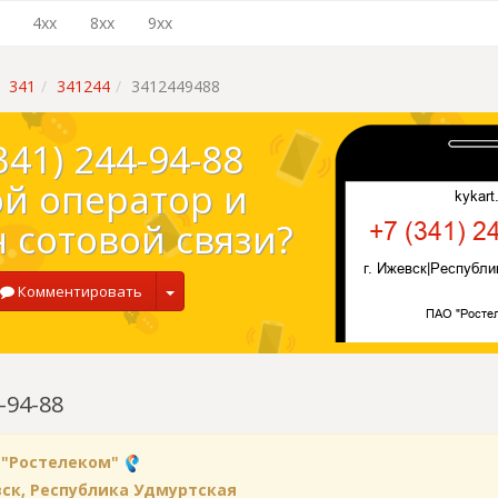
4xx
8xx
9xx
341
341244
3412449488
341) 244-94-88
ой оператор и
 сотовой связи?
Комментировать
-94-88
 "Ростелеком"
вск, Республика Удмуртская