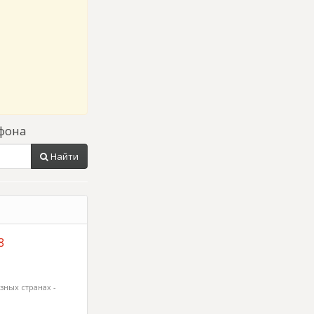
фона
Найти
8
зных странах -