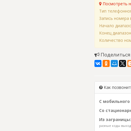
Посмотреть н
Тип телефонно
Запись номера 
Начало диапаз
Конец диапазо
Количество ном
Поделиться
Как позвонить
С мобильного 
Со стационарн
Из заграницы
разные коды выхода