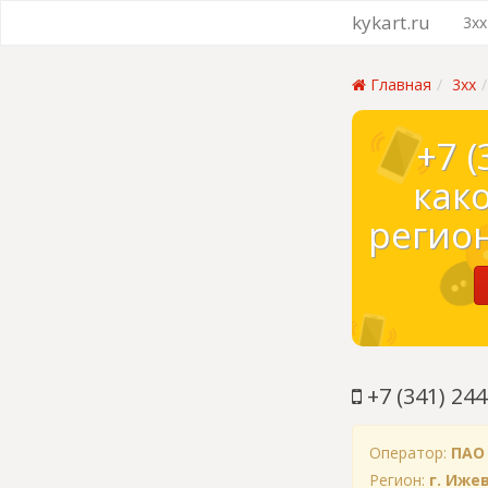
kykart.ru
3xx
Главная
3xx
+7 (
как
регион
+7 (341) 244
Оператор:
ПАО
Регион:
г. Иже