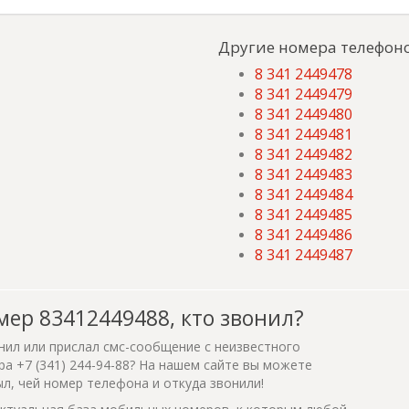
Другие номера телефоно
8 341 2449478
8 341 2449479
8 341 2449480
8 341 2449481
8 341 2449482
8 341 2449483
8 341 2449484
8 341 2449485
8 341 2449486
8 341 2449487
мер 83412449488, кто звонил?
нил или прислал смс-сообщение с неизвестного
а +7 (341) 244-94-88? На нашем сайте вы можете
ыл, чей номер телефона и откуда звонили!