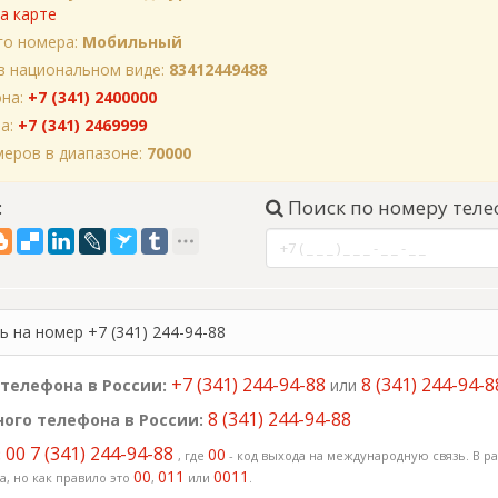
а карте
го номера:
Мобильный
в национальном виде:
83412449488
она:
+7 (341) 2400000
на:
+7 (341) 2469999
еров в диапазоне:
70000
:
Поиск по номеру теле
 на номер +7 (341) 244-94-88
+7 (341) 244-94-88
8 (341) 244-94-8
телефона в России:
или
8 (341) 244-94-88
ого телефона в России:
00 7 (341) 244-94-88
:
00
, где
- код выхода на международную связь. В ра
00
011
0011
, но как правило это
,
или
.