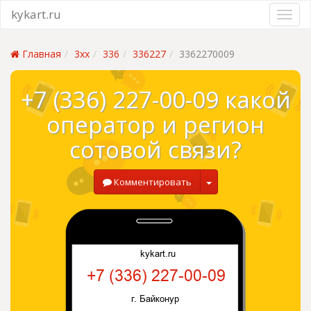
kykart.ru
Главная
3xx
336
336227
3362270009
+7 (336) 227-00-09 какой
оператор и регион
сотовой связи?
Комментировать