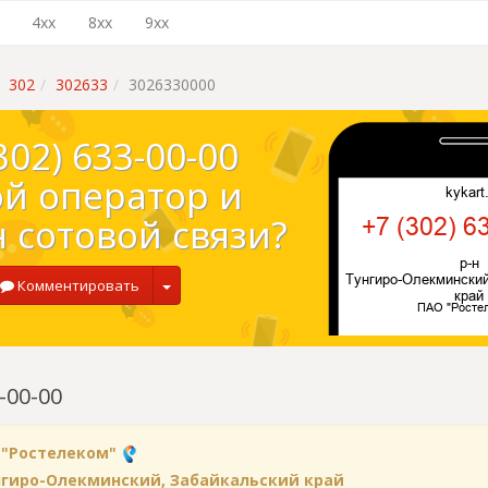
4xx
8xx
9xx
302
302633
3026330000
302) 633-00-00
ой оператор и
 сотовой связи?
Комментировать
-00-00
 "Ростелеком"
нгиро-Олекминский, Забайкальский край