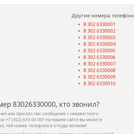
Другие номера телефоно
8 302 6330001
8 302 6330002
8 302 6330003
8 302 6330004
8 302 6330005
8 302 6330006
8 302 6330007
8 302 6330008
8 302 6330009
8 302 6330010
мер 83026330000, кто звонил?
нил или прислал смс-сообщение с неизвестного
а +7 (302) 633-00-00? На нашем сайте вы можете
ыл, чей номер телефона и откуда звонили!