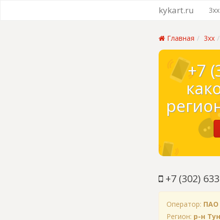
kykart.ru
3xx
Главная
3xx
+7 (
как
регион
+7 (302) 633
Оператор:
ПАО
Регион:
р-н Ту