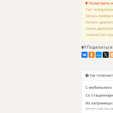
Посмотреть н
Тип телефонно
Запись номера 
Начало диапаз
Конец диапазо
Количество ном
Поделиться
Как позвонить
С мобильного 
Со стационарн
Из заграницы
разные коды выхода