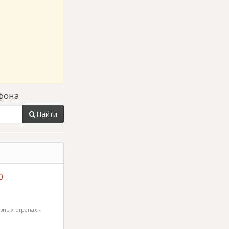
фона
Найти
0
зных странах -