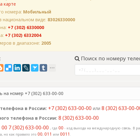
а карте
го номера:
Мобильный
в национальном виде:
83026330000
она:
+7 (302) 6330000
на:
+7 (302) 6332004
еров в диапазоне:
2005
:
Поиск по номеру теле
 на номер +7 (302) 633-00-00
+7 (302) 633-00-00
8 (302) 633-00-0
телефона в России:
или
8 (302) 633-00-00
ого телефона в России:
00 7 (302) 633-00-00
:
00
, где
- код выхода на международную связь. В ра
00
011
0011
, но как правило это
,
или
.