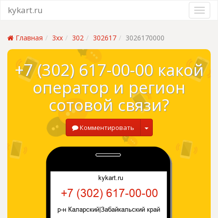
kykart.ru
Главная
3xx
302
302617
3026170000
+7 (302) 617-00-00 какой
оператор и регион
сотовой связи?
Комментировать