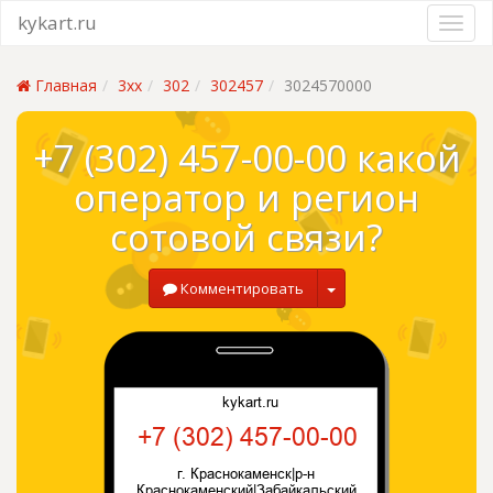
kykart.ru
Главная
3xx
302
302457
3024570000
+7 (302) 457-00-00 какой
оператор и регион
сотовой связи?
Комментировать