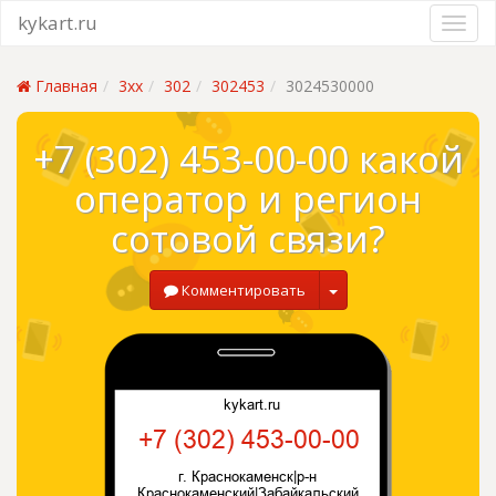
kykart.ru
Главная
3xx
302
302453
3024530000
+7 (302) 453-00-00 какой
оператор и регион
сотовой связи?
Комментировать