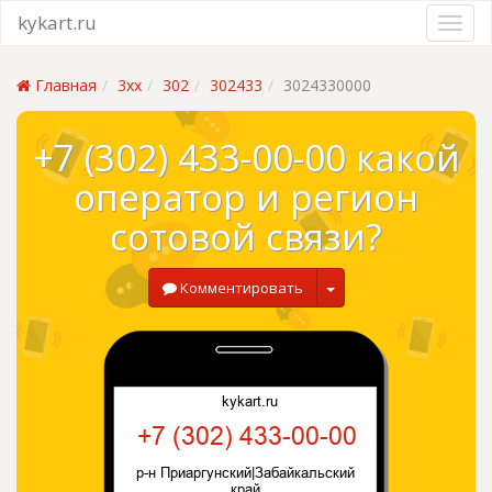
kykart.ru
Главная
3xx
302
302433
3024330000
+7 (302) 433-00-00 какой
оператор и регион
сотовой связи?
Комментировать