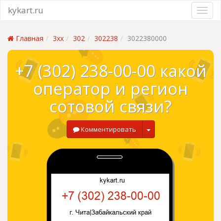
kykart.ru
Главная
3xx
302
302238
3022380000
+7 (302) 238-00-00 какой
оператор и регион
сотовой связи?
Комментировать