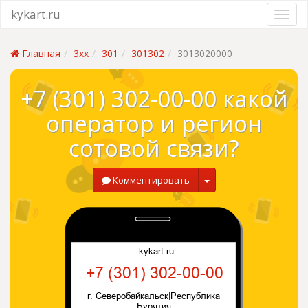
kykart.ru
Главная
3xx
301
301302
3013020000
+7 (301) 302-00-00 какой
оператор и регион
сотовой связи?
Комментировать