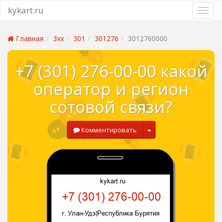
kykart.ru
Главная
3xx
301
301276
3012760000
+7 (301) 276-00-00 какой
оператор и регион
сотовой связи?
Комментировать