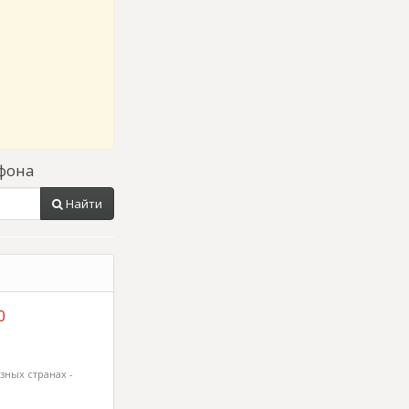
фона
Найти
0
зных странах -