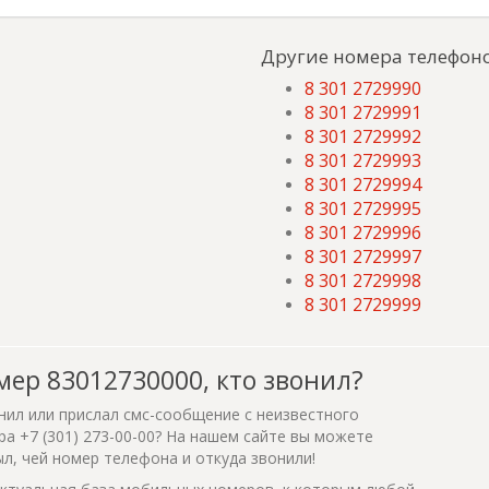
Другие номера телефоно
8 301 2729990
8 301 2729991
8 301 2729992
8 301 2729993
8 301 2729994
8 301 2729995
8 301 2729996
8 301 2729997
8 301 2729998
8 301 2729999
мер 83012730000, кто звонил?
нил или прислал смс-сообщение с неизвестного
а +7 (301) 273-00-00? На нашем сайте вы можете
ыл, чей номер телефона и откуда звонили!