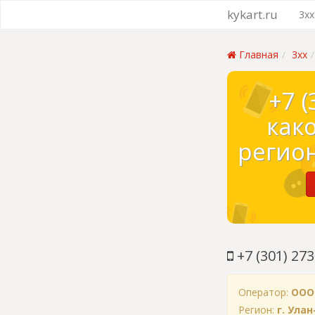
kykart.ru
3xx
Главная
3xx
+7 (
как
регион
+7 (301) 273
Оператор:
ООО
Регион:
г. Ула