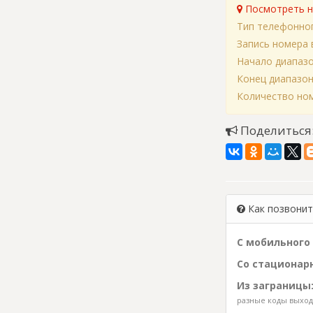
Посмотреть н
Тип телефонно
Запись номера 
Начало диапаз
Конец диапазо
Количество ном
Поделиться
Как позвонить
С мобильного 
Со стационарн
Из заграницы
разные коды выхода