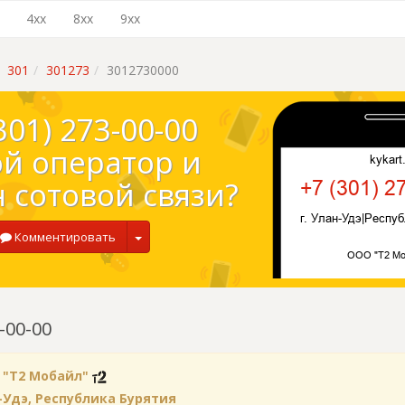
4xx
8xx
9xx
301
301273
3012730000
301) 273-00-00
ой оператор и
 сотовой связи?
Комментировать
-00-00
 "Т2 Мобайл"
н-Удэ, Республика Бурятия