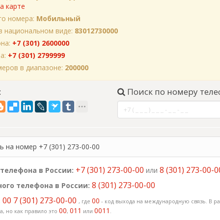
а карте
го номера:
Мобильный
в национальном виде:
83012730000
она:
+7 (301) 2600000
на:
+7 (301) 2799999
еров в диапазоне:
200000
:
Поиск по номеру теле
 на номер +7 (301) 273-00-00
+7 (301) 273-00-00
8 (301) 273-00-0
телефона в России:
или
8 (301) 273-00-00
ого телефона в России:
00 7 (301) 273-00-00
:
00
, где
- код выхода на международную связь. В ра
00
011
0011
, но как правило это
,
или
.