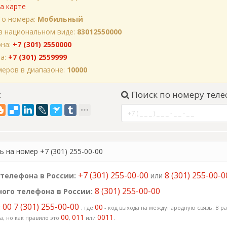
а карте
го номера:
Мобильный
в национальном виде:
83012550000
она:
+7 (301) 2550000
на:
+7 (301) 2559999
еров в диапазоне:
10000
:
Поиск по номеру теле
 на номер +7 (301) 255-00-00
+7 (301) 255-00-00
8 (301) 255-00-0
телефона в России:
или
8 (301) 255-00-00
ого телефона в России:
00 7 (301) 255-00-00
:
00
, где
- код выхода на международную связь. В ра
00
011
0011
, но как правило это
,
или
.