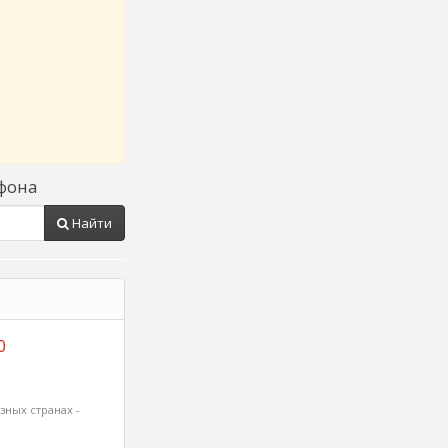
фона
Найти
0
зных странах -