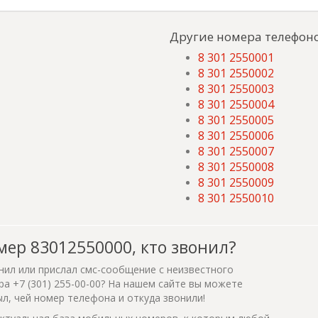
Другие номера телефоно
8 301 2550001
8 301 2550002
8 301 2550003
8 301 2550004
8 301 2550005
8 301 2550006
8 301 2550007
8 301 2550008
8 301 2550009
8 301 2550010
мер 83012550000, кто звонил?
нил или прислал смс-сообщение с неизвестного
а +7 (301) 255-00-00? На нашем сайте вы можете
ыл, чей номер телефона и откуда звонили!