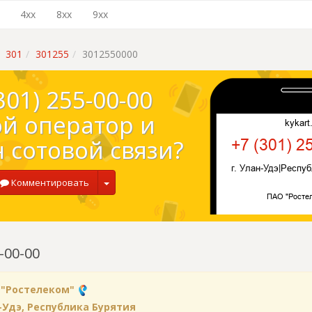
4xx
8xx
9xx
301
301255
3012550000
301) 255-00-00
ой оператор и
 сотовой связи?
Комментировать
-00-00
 "Ростелеком"
н-Удэ, Республика Бурятия