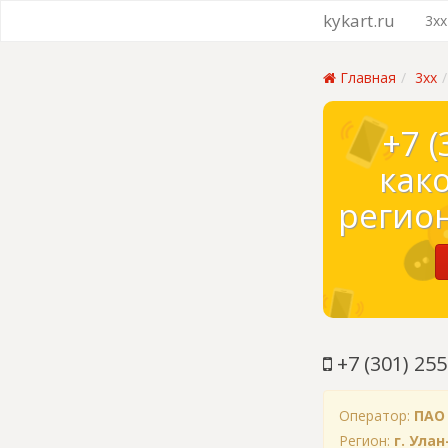
kykart.ru
3xx
Главная
3xx
+7 (
как
регион
+7 (301) 255
Оператор:
ПАО
Регион:
г. Ула