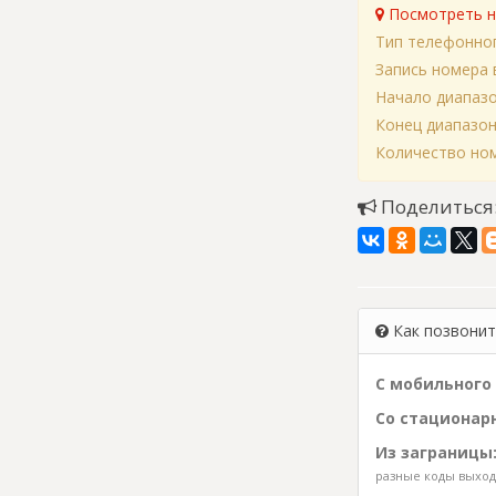
Посмотреть н
Тип телефонно
Запись номера 
Начало диапаз
Конец диапазо
Количество ном
Поделиться
Как позвонить
С мобильного 
Со стационарн
Из заграницы
разные коды выхода