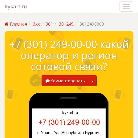
kykart.ru
Главная
3xx
301
301249
3012490000
+7 (301) 249-00-00 какой
оператор и регион
сотовой связи?
Комментировать