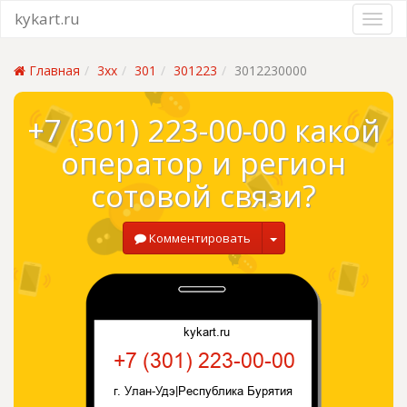
kykart.ru
Главная
3xx
301
301223
3012230000
+7 (301) 223-00-00 какой
оператор и регион
сотовой связи?
Комментировать